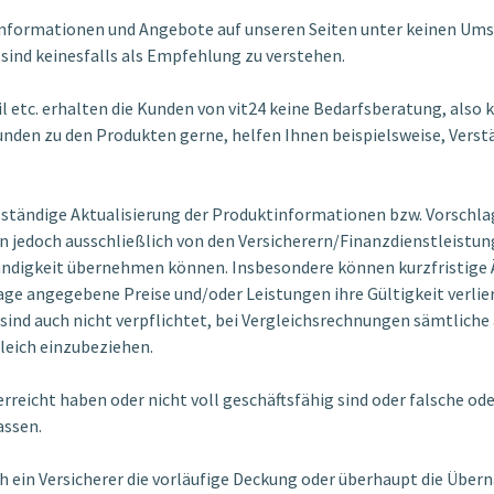
ie Informationen und Angebote auf unseren Seiten unter keinen Um
sind keinesfalls als Empfehlung zu verstehen.
l etc. erhalten die Kunden von vit24 keine Bedarfsberatung, also
Kunden zu den Produkten gerne, helfen Ihnen beispielsweise, Ver
.
und ständige Aktualisierung der Produktinformationen bzw. Vorsch
edoch ausschließlich von den Versicherern/Finanzdienstleistung
ständigkeit übernehmen können. Insbesondere können kurzfristige 
ge angegebene Preise und/oder Leistungen ihre Gültigkeit verlie
 sind auch nicht verpflichtet, bei Vergleichsrechnungen sämtlich
leich einzubeziehen.
erreicht haben oder nicht voll geschäftsfähig sind oder falsche o
assen.
h ein Versicherer die vorläufige Deckung oder überhaupt die Übern