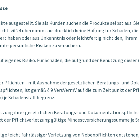
üsse
te ausgestellt. Sie als Kunden suchen die Produkte selbst aus. Si
cht. vit24 übernimmt ausdrücklich keine Haftung für Schäden, die 
ert haben oder aus Unkenntnis oder leichtfertig nicht den, Ihre
te persönliche Risiken zu versichern.
uf eigenes Risiko. Für Schäden, die aufgrund der Benutzung diese
hrer Pflichten - mit Ausnahme der gesetzlichen Beratungs- und Dok
pflichten, ist gemäß § 9 VersVermV auf die zum Zeitpunkt der Pf
 je Schadensfall begrenzt.
erletzung ihrer gesetzlichen Beratungs- und Dokumentationspflicht
t der Pflichtverletzung gültige Mindestversicherungssumme je S
ge leicht fahrlässiger Verletzung von Nebenpflichten entstehen, 