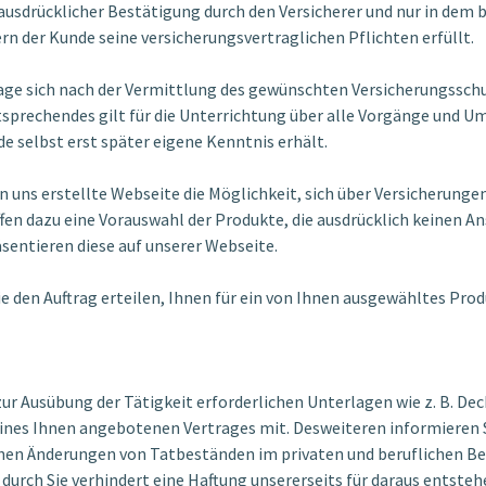
ausdrücklicher Bestätigung durch den Versicherer und nur in dem
n der Kunde seine versicherungsvertraglichen Pflichten erfüllt.
er Lage sich nach der Vermittlung des gewünschten Versicherungss
sprechendes gilt für die Unterrichtung über alle Vorgänge und Um
e selbst erst später eigene Kenntnis erhält.
on uns erstellte Webseite die Möglichkeit, sich über Versicherung
fen dazu eine Vorauswahl der Produkte, die ausdrücklich keinen A
sentieren diese auf unserer Webseite.
e den Auftrag erteilen, Ihnen für ein von Ihnen ausgewähltes Pro
zur Ausübung der Tätigkeit erforderlichen Unterlagen wie z. B. Dec
nes Ihnen angebotenen Vertrages mit. Desweiteren informieren Si
hen Änderungen von Tatbeständen im privaten und beruflichen Bere
durch Sie verhindert eine Haftung unsererseits für daraus entstehe