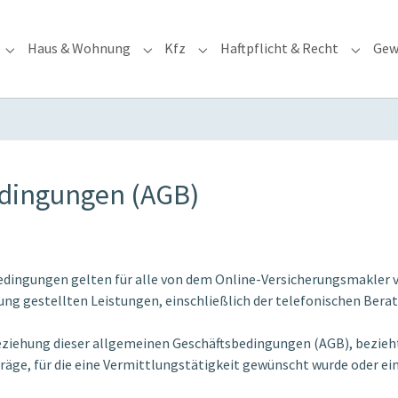
Haus & Wohnung
Kfz
Haftpflicht & Recht
Gew
for "Risiko & Vorsorge"
Submenu for "Tier"
Submenu for "Haus & Wohnung"
Submenu for "Kfz"
Submenu
edingungen (AGB)
edingungen gelten für alle von dem Online-Versicherungsmakler 
ung gestellten Leistungen, einschließlich der telefonischen Beratu
ziehung dieser allgemeinen Geschäftsbedingungen (AGB), bezieht 
räge, für die eine Vermittlungstätigkeit gewünscht wurde oder e