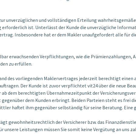
 zur unverzüglichen und vollständigen Erteilung wahrheitsgemäßer
forderlich ist. Unterlässt der Kunde die unverzügliche Informati
rtrag. Insbesondere hat er dem Makler unaufgefordert alle für d
elbar erwachsenden Verpflichtungen, wie die Prämienzahlungen, A
den zu erfüllen.
nd des vorliegenden Maklervertrages jederzeit berechtigt einen 
ftragen. Der Kunde ist zuvor verpflichtet vit24 über die neue Bea
r ab dem berechtigten Übernahmezeitpunkt der Versicherungsvert
t gegenüber dem Kunden erbringt. Beiden Parteien steht es frei d
tler haftet ihm gegenüber selbständig für seine Beratung. Eine
trägt gewohnheitsrechtlich der Versicherer bzw. das Finanzdienstl
Für unsere Leistungen müssen Sie somit keine Vergütung an uns za