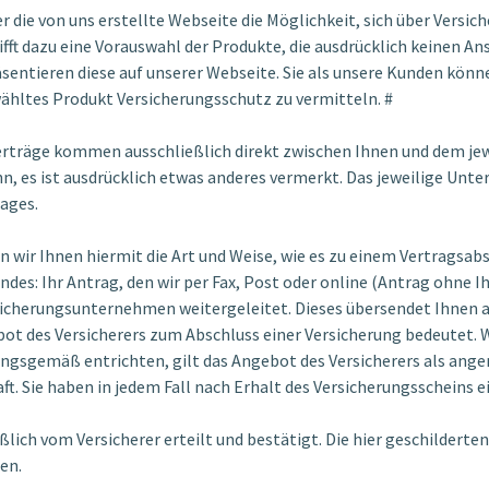
ber die von uns erstellte Webseite die Möglichkeit, sich über Vers
ifft dazu eine Vorauswahl der Produkte, die ausdrücklich keinen An
sentieren diese auf unserer Webseite. Sie als unsere Kunden kön
wähltes Produkt Versicherungsschutz zu vermitteln. #
verträge kommen ausschließlich direkt zwischen Ihnen und dem je
, es ist ausdrücklich etwas anderes vermerkt. Das jeweilige Unte
ages.
en wir Ihnen hiermit die Art und Weise, wie es zu einem Vertragsa
es: Ihr Antrag, den wir per Fax, Post oder online (Antrag ohne Ih
icherungsunternehmen weitergeleitet. Dieses übersendet Ihnen a
bot des Versicherers zum Abschluss einer Versicherung bedeutet. 
ngsgemäß entrichten, gilt das Angebot des Versicherers als ang
t. Sie haben in jedem Fall nach Erhalt des Versicherungsscheins e
ßlich vom Versicherer erteilt und bestätigt. Die hier geschilde
men.