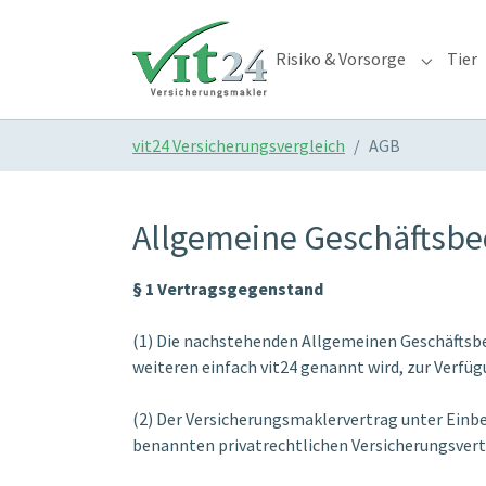
Skip to main content
Skip to page footer
Risiko & Vorsorge
Tier
Submenu 
You are here:
vit24 Versicherungsvergleich
AGB
Allgemeine Geschäftsb
§ 1 Vertragsgegenstand
(1) Die nachstehenden Allgemeinen Geschäftsb
weiteren einfach vit24 genannt wird, zur Verfüg
(2) Der Versicherungsmaklervertrag unter Einbe
benannten privatrechtlichen Versicherungsvert