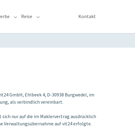
erbe
Reise
Kontakt
 for "Haftpflicht & Recht"
Submenu for "Gewerbe"
Submenu for "Reise"
vit24 GmbH, Ehlbeek 4, D-30938 Burgwedel, im
ng, als verbindlich vereinbart.
sich nur auf die im Maklervertrag ausdrücklich
ine Verwaltungsübernahme auf vit24 erfolgte.