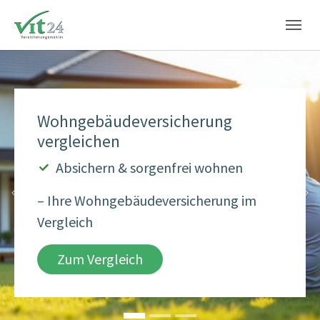
Skip to main content
Skip to page footer
Wohngebäudeversicherung
vergleichen
Absichern & sorgenfrei wohnen
– Ihre Wohngebäudeversicherung im
Previous
Ne
Vergleich
Zum Vergleich